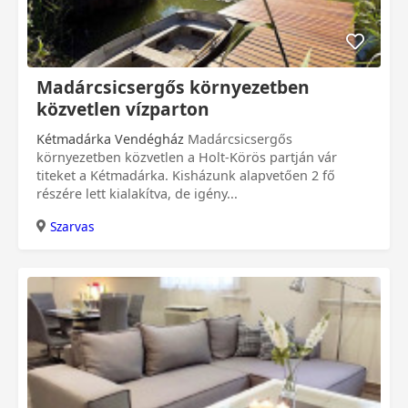
0 Ft
Madárcsicsergős környezetben
közvetlen vízparton
Kétmadárka Vendégház
Madárcsicsergős
környezetben közvetlen a Holt-Körös partján vár
titeket a Kétmadárka. Kisházunk alapvetően 2 fő
részére lett kialakítva, de igény...
Szarvas