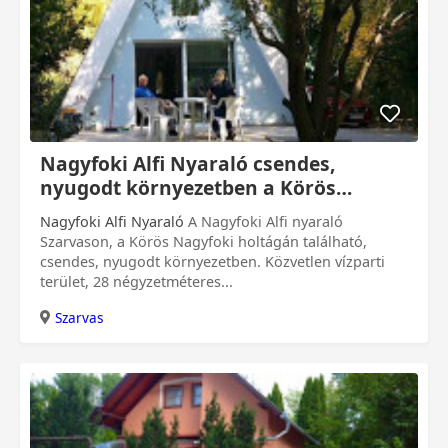
0 Ft
Nagyfoki Alfi Nyaraló csendes,
nyugodt környezetben a Körös
Nagyfoki holtágán
Nagyfoki Alfi Nyaraló
A Nagyfoki Alfi nyaraló
Szarvason, a Körös Nagyfoki holtágán található,
csendes, nyugodt környezetben. Közvetlen vízparti
terület, 28 négyzetméteres...
Szarvas