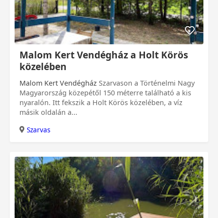
0 Ft
Malom Kert Vendégház a Holt Körös
közelében
Malom Kert Vendégház
Szarvason a Történelmi Nagy
Magyarország közepétől 150 méterre található a kis
nyaralón. Itt fekszik a Holt Körös közelében, a víz
másik oldalán a...
Szarvas