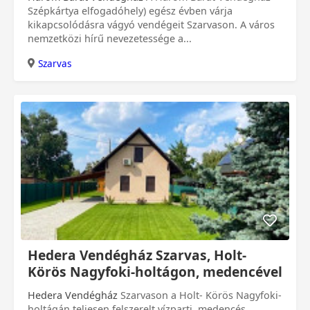
Szépkártya elfogadóhely) egész évben várja
kikapcsolódásra vágyó vendégeit Szarvason. A város
nemzetközi hírű nevezetessége a...
Szarvas
0 Ft
Hedera Vendégház Szarvas, Holt-
Körös Nagyfoki-holtágon, medencével
Hedera Vendégház
Szarvason a Holt- Körös Nagyfoki-
holtágán teljesen felszerelt vízparti, medencés,