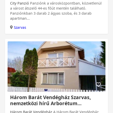
City Panzió
Panziónk a városközpontban, közvetlenül
a várost átszelő 44-es főút mentén található.
Panziónkban 3 darab 2 ágyas szoba, és 3 darab
apartman...
Szarvas
0 Ft
Három Barát Vendégház Szarvas,
nemzetközi hírű Arborétum
közelében
Három Barát Vendégház
A Három Barát Vendégház