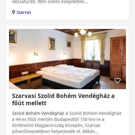
dézsafürdő. 90m széles beépítetlen...
Szarvas
0 Ft
Szarvasi Szolid Bohém Vendégház a
főút mellett
Szolid Bohém Vendégház
A Szolid Bohém Vendégház
a 44-es főút mentén Budapesttől 150 km-re a
történelmi Magyarország közepén, Szarvas
pihenőövezetében helyezkedik el. Békés...