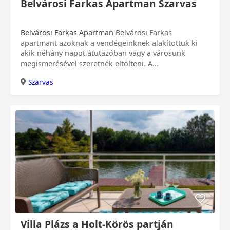
Belvárosi Farkas Apartman Szarvas
Belvárosi Farkas Apartman
Belvárosi Farkas
apartmant azoknak a vendégeinknek alakítottuk ki
akik néhány napot átutazóban vagy a városunk
megismerésével szeretnék eltölteni. A...
Szarvas
0 Ft
Villa Plázs a Holt-Körös partján