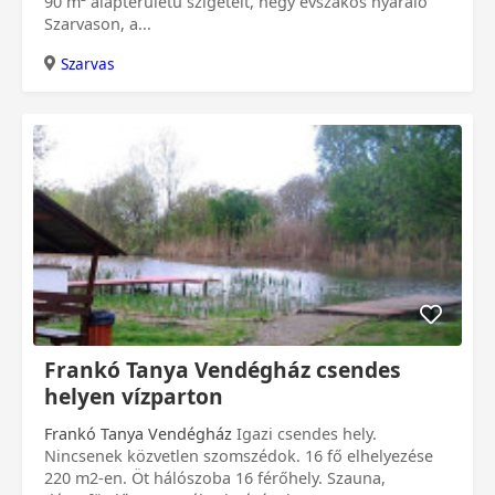
90 m² alapterületű szigetelt, négy évszakos nyaraló
Szarvason, a...
Szarvas
0 Ft
Frankó Tanya Vendégház csendes
helyen vízparton
Frankó Tanya Vendégház
Igazi csendes hely.
Nincsenek közvetlen szomszédok. 16 fő elhelyezése
220 m2-en. Öt hálószoba 16 férőhely. Szauna,