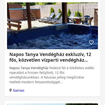
0 Ft
Napos Tanya Vendégház exkluzív, 12
fős, közvetlen vízparti vendégház
Szarvason
Napos Tanya Vendégház
Fedezd fel a tökéletes vidéki
nyaralást a frissen felújított, 12 fős
vendégházunkban. A falusias jelleg megőrzése
mellett modern felszereltséggel...
Szarvas