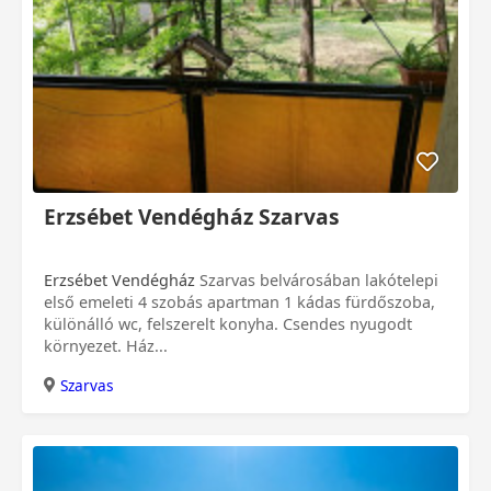
Erzsébet Vendégház Szarvas
Erzsébet Vendégház
Szarvas belvárosában lakótelepi
első emeleti 4 szobás apartman 1 kádas fürdőszoba,
különálló wc, felszerelt konyha. Csendes nyugodt
környezet. Ház...
Szarvas