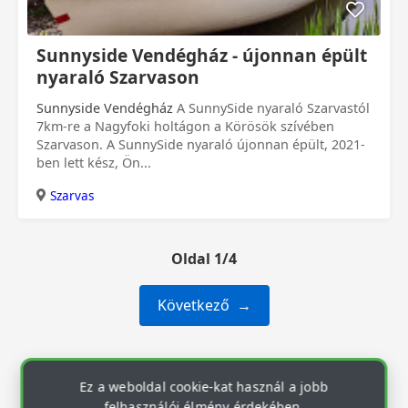
0 Ft
Sunnyside Vendégház - újonnan épült
nyaraló Szarvason
Sunnyside Vendégház
A SunnySide nyaraló Szarvastól
7km-re a Nagyfoki holtágon a Körösök szívében
Szarvason. A SunnySide nyaraló újonnan épült, 2021-
ben lett kész, Ön...
Szarvas
Oldal 1/4
Következő
Ez a weboldal cookie-kat használ a jobb
felhasználói élmény érdekében.