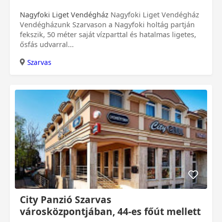
Nagyfoki Liget Vendégház
Nagyfoki Liget Vendégház
Vendégházunk Szarvason a Nagyfoki holtág partján
fekszik, 50 méter saját vízparttal és hatalmas ligetes,
ősfás udvarral...
Szarvas
0 Ft
City Panzió Szarvas
városközpontjában, 44-es főút mellett