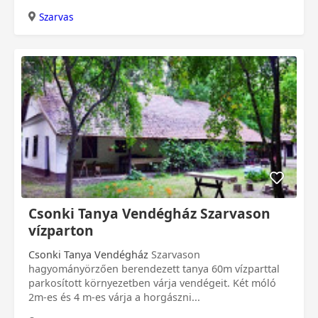
Szarvas
0 Ft
Csonki Tanya Vendégház Szarvason
vízparton
Csonki Tanya Vendégház
Szarvason
hagyományörzően berendezett tanya 60m vízparttal
parkosított környezetben várja vendégeit. Két móló
2m-es és 4 m-es várja a horgászni...