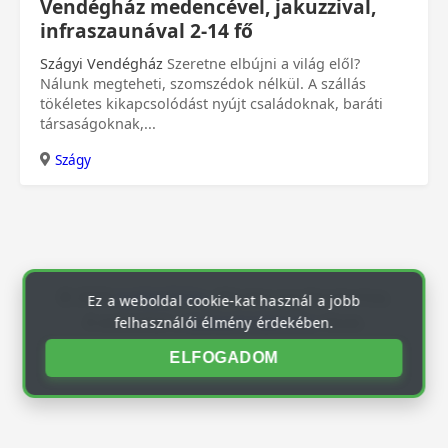
0 Ft
Vendégház medencével, jakuzzival,
infraszaunával 2-14 fő
Szágyi Vendégház
Szeretne elbújni a világ elől?
Nálunk megteheti, szomszédok nélkül. A szállás
tökéletes kikapcsolódást nyújt családoknak, baráti
társaságoknak,...
Szágy
© 2026
szallas24.hu
. Minden jog fenntartva.
Ez a weboldal cookie-kat használ a jobb
A weboldal a
szallashirdeto.hu
része.
felhasználói élmény érdekében.
ELFOGADOM