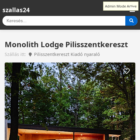
Admin Mode Active
szallas24
Monolith Lodge Pilisszentkereszt
Szállás itt:
Pilisszentkereszt Kiadó nyaraló