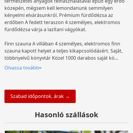
természetes anyagok felhasználásával épült egy erdő
közepén, mégsem kell lemondanunk semmilyen
kényelmi elvárásunkról. Prémium fürdődézsa az
erdőben A fedett teraszon 4 személyes, elektromos
fürdődézsa várja a lazítani vágyókat.
Finn szauna A villában 4 személyes, elektromos finn
szauna kapott helyet a teljes kikapcsolódásért. Saját,
többnyelvű könyvtár Közel 1000 darabos saját kö...
Olvassa tovább
Szabad időpontok, árak →
Hasonló szállások