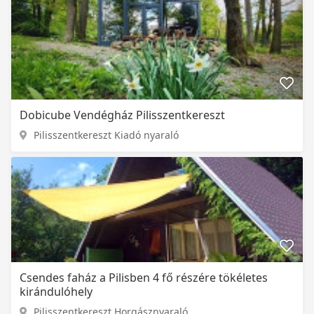
Dobicube Vendégház Pilisszentkereszt
Pilisszentkereszt Kiadó nyaraló
Csendes faház a Pilisben 4 fő részére tökéletes
kirándulóhely
Pilisszentkereszt Horgásznyaraló