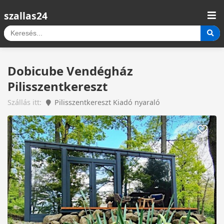
szallas24
Dobicube Vendégház
Pilisszentkereszt
Szállás itt:
Pilisszentkereszt Kiadó nyaraló