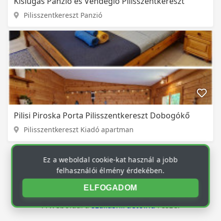
Kislugas Panzió és Vendéglő Pilisszentkereszt
Pilisszentkereszt Panzió
Pilisi Piroska Porta Pilisszentkereszt Dobogókő
Pilisszentkereszt Kiadó apartman
Ez a weboldal cookie-kat használ a jobb
felhasználói élmény érdekében.
ELFOGADOM
© 2026
szallas24.hu
. Minden jog fenntartva.
A weboldal a
szallashirdeto.hu
része.