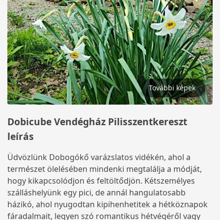
További képek
Dobicube Vendégház Pilisszentkereszt
leírás
Üdvözlünk Dobogókő varázslatos vidékén, ahol a
természet ölelésében mindenki megtalálja a módját,
hogy kikapcsolódjon és feltöltődjön. Kétszemélyes
szálláshelyünk egy pici, de annál hangulatosabb
házikó, ahol nyugodtan kipihenhetitek a hétköznapok
fáradalmait, legyen szó romantikus hétvégéről vagy