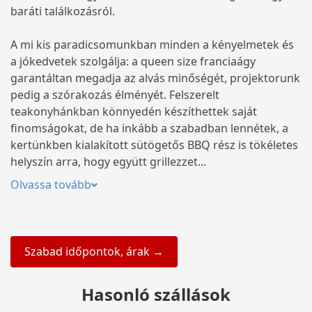
baráti találkozásról.
A mi kis paradicsomunkban minden a kényelmetek és
a jókedvetek szolgálja: a queen size franciaágy
garantáltan megadja az alvás minőségét, projektorunk
pedig a szórakozás élményét. Felszerelt
teakonyhánkban könnyedén készíthettek saját
finomságokat, de ha inkább a szabadban lennétek, a
kertünkben kialakított sütögetős BBQ rész is tökéletes
helyszín arra, hogy együtt grillezzet...
Olvassa tovább
Szabad időpontok, árak →
Hasonló szállások