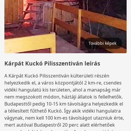
További képek
Kárpát Kuckó Pilisszentiván leírás
A Kárpát Kuckó Pilisszentiván külterületi részén
helyezkedik el, a város központjától 2 km-re, csendes
vidéki hangulatú kis területen, ahol a manapság már
nem megszokott módon, háztáji állatok is fellelhetők.
Budapesttől pedig 10-15 km távolságra helyezkedik el
a téliesített fűthető Kuckó. Így akik vidéki hangulatra
vágynak, nem kell 100 km-es távolságot utazniuk érte,
mert autóval Budapestről 20 perc alatt elérhetőek