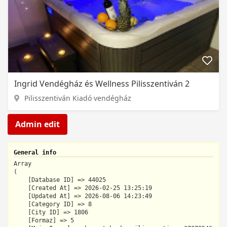
Ingrid Vendégház és Wellness Pilisszentiván 2
Pilisszentiván Kiadó vendégház
Admin edit
General info
Array

(

    [Database ID] => 44025

    [Created At] => 2026-02-25 13:25:19

    [Updated At] => 2026-08-06 14:23:49

    [Category ID] => 8

    [City ID] => 1806

    [Formaz] => 5
