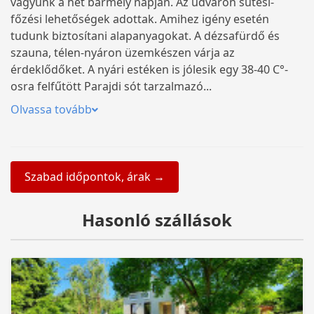
vagyunk a hét bármely napján. Az udvaron sütési-
főzési lehetőségek adottak. Amihez igény esetén
tudunk biztosítani alapanyagokat. A dézsafürdő és
szauna, télen-nyáron üzemkészen várja az
érdeklődőket. A nyári estéken is jólesik egy 38-40 C°-
osra felfűtött Parajdi sót tarzalmazó...
Olvassa tovább
Szabad időpontok, árak →
Hasonló szállások