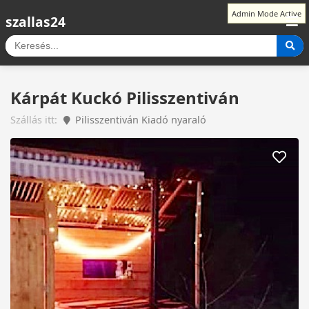
Admin Mode Active
szallas24
Kárpát Kuckó Pilisszentiván
Szállás itt:
Pilisszentiván Kiadó nyaraló