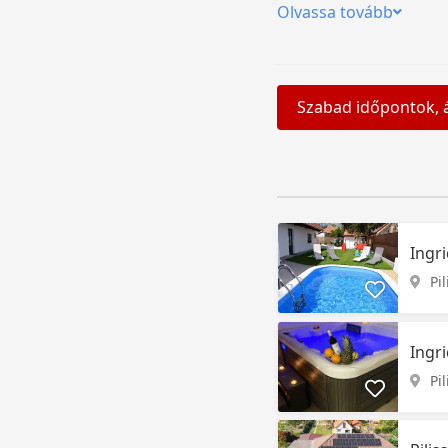
Olvassa tovább
Szabad időpontok, 
Ingr
Pi
Ingr
Pi