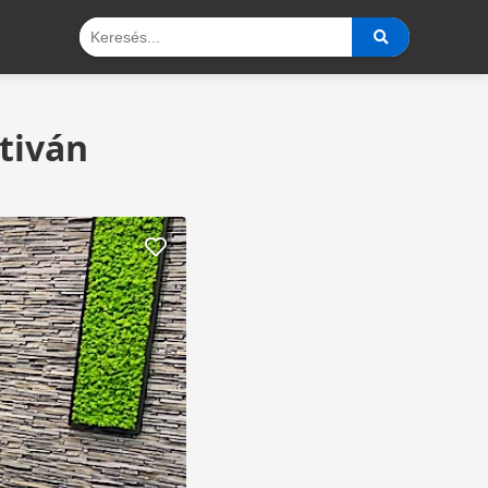
tiván