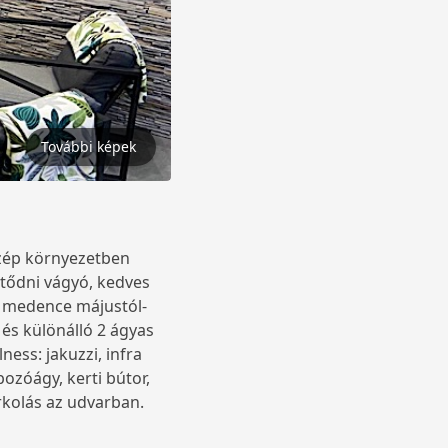
További képek
szép környezetben
ltődni vágyó, kedves
ő medence májustól-
és különálló 2 ágyas
ess: jakuzzi, infra
zóágy, kerti bútor,
arkolás az udvarban.