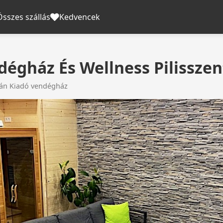
Összes szállás
Kedvencek
dégház És Wellness Pilisszen
ván Kiadó vendégház