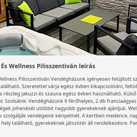
És Wellness Pilisszentiván leírás
ellness Pilisszentiván Vendégházunk igényesen felújított 
alálható. Szeretettel várja egész évben kikapcsolódni, feltö
s részleg jakuzzi és szauna egész évben használható. Küls
 Szobáink: Vendégházunk 6 férőhelyes, 2 db franciaágyas 
égek pihenését utóbbit nagyobb gyerekeknek ajánljuk. Welln
 szolgálják vendégeink kényelmét. A kertben medence, napo
 hely található, gyerekeknek játszótér áll rendelkezésre. P