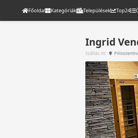
Főoldal
Kategóriák
Települések
Top24
Ingrid Ven
Szállás itt:
Pilisszenti