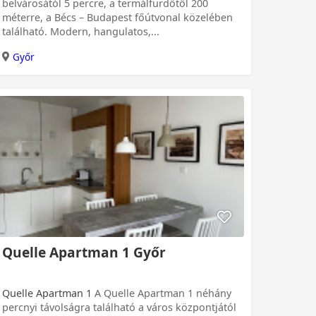
belvárosától 5 percre, a termálfürdőtől 200
méterre, a Bécs – Budapest főútvonal közelében
található. Modern, hangulatos,...
Győr
Quelle Apartman 1 Győr
Quelle Apartman 1
A Quelle Apartman 1 néhány
percnyi távolságra található a város központjától