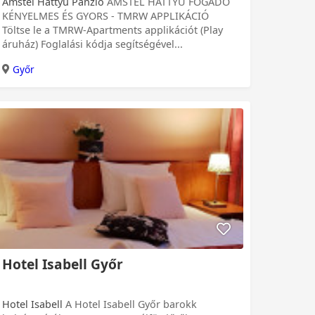
Amstel Hattyú Panzió
AMSTEL HATTYÚ FOGADÓ
KÉNYELMES ÉS GYORS - TMRW APPLIKÁCIÓ
Töltse le a TMRW-Apartments applikációt (Play
áruház) Foglalási kódja segítségével...
Győr
Hotel Isabell Győr
Hotel Isabell
A Hotel Isabell Győr barokk