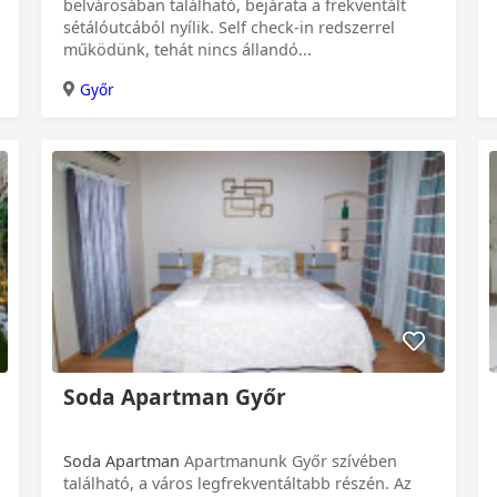
belvárosában található, bejárata a frekventált
sétálóutcából nyílik. Self check-in redszerrel
működünk, tehát nincs állandó...
Győr
Soda Apartman Győr
Soda Apartman
Apartmanunk Győr szívében
található, a város legfrekventáltabb részén. Az