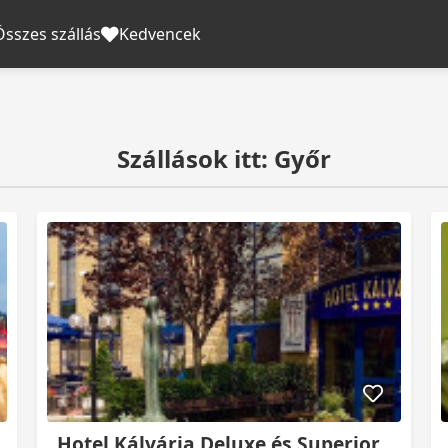
Összes szállás
Kedvencek
Szállások itt: Győr
Hotel Kálvária Deluxe és Superior