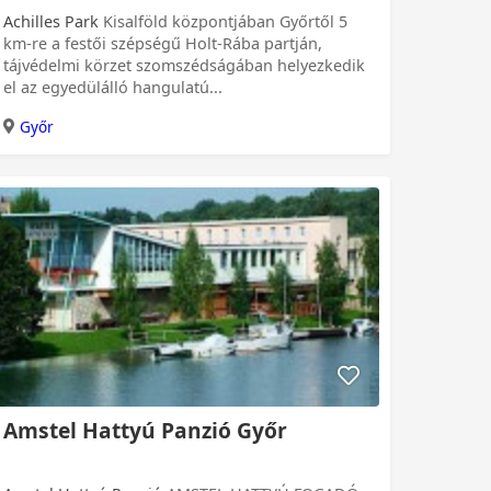
Achilles Park
Kisalföld központjában Győrtől 5
km-re a festői szépségű Holt-Rába partján,
tájvédelmi körzet szomszédságában helyezkedik
el az egyedülálló hangulatú...
Győr
Amstel Hattyú Panzió Győr