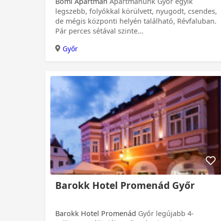
Bomi Apartman
Apartmanunk Győr egyik
legszebb, folyókkal körülvett, nyugodt, csendes,
de mégis központi helyén található, Révfaluban.
Pár perces sétával szinte...
Győr
Barokk Hotel Promenád Győr
Barokk Hotel Promenád
Győr legújabb 4-