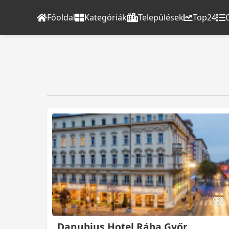
Főoldal
Kategóriák
Települések
Top24
Danubius Hotel Rába Győr