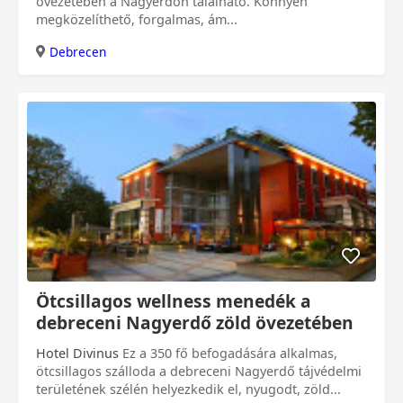
övezetében a Nagyerdőn található. Könnyen
megközelíthető, forgalmas, ám...
Debrecen
Ötcsillagos wellness menedék a
debreceni Nagyerdő zöld övezetében
Hotel Divinus
Ez a 350 fő befogadására alkalmas,
ötcsillagos szálloda a debreceni Nagyerdő tájvédelmi
területének szélén helyezkedik el, nyugodt, zöld...