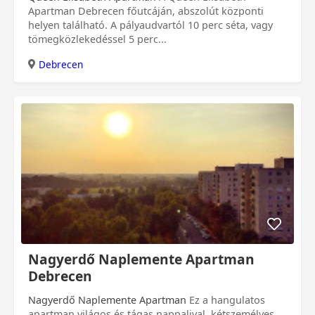
Apartman Debrecen főutcáján, abszolút központi
helyen található. A pályaudvartól 10 perc séta, vagy
tömegközlekedéssel 5 perc...
Debrecen
Nagyerdő Naplemente Apartman
Debrecen
Nagyerdő Naplemente Apartman
Ez a hangulatos
apartman világos és tágas nappalival, kétszemélyes