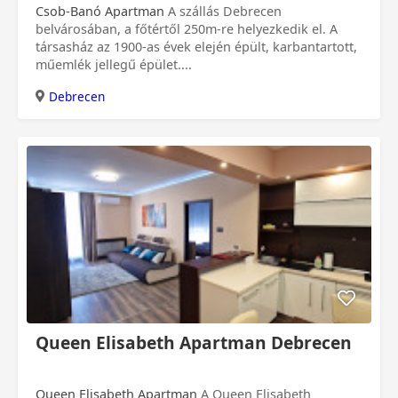
Csob-Banó Apartman
A szállás Debrecen
belvárosában, a főtértől 250m-re helyezkedik el. A
társasház az 1900-as évek elején épült, karbantartott,
műemlék jellegű épület....
Debrecen
Queen Elisabeth Apartman Debrecen
Queen Elisabeth Apartman
A Queen Elisabeth