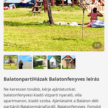
1
/
5
BalatonpartiHázak Balatonfenyves leírás
Ne keressen tovább, kérje ajánlatunkat.
balatonfenyvesi kiadó vízparti nyaraló, villa
apartmanon, kiadó szoba. Ajánlataink a Balaton déli-
partjáról Balatonmáriafürdő, Balatonfenyves, Fonyód