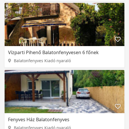
Vízparti Pihenő Balatonfenyvesen 6 főnek
Balatonfenyves Kiadó nyaraló
Fenyves Ház Balatonfenyves
Balatonfenyves Kiadó nyaraló