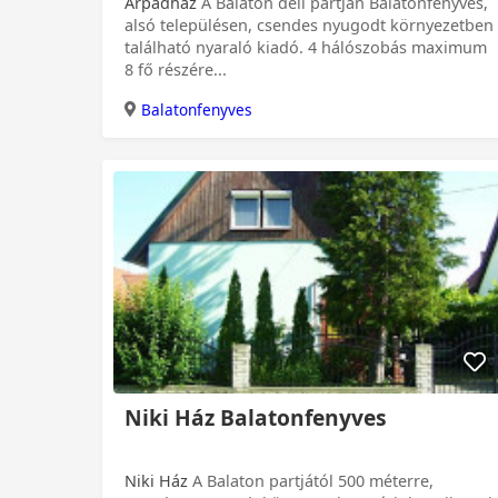
Árpádház
A Balaton déli partján Balatonfenyves,
alsó településen, csendes nyugodt környezetben
található nyaraló kiadó. 4 hálószobás maximum
8 fő részére...
Balatonfenyves
0 Ft
Niki Ház Balatonfenyves
Niki Ház
A Balaton partjától 500 méterre,