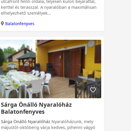
utcafront felőli oldala, teljesen külön bejárattal,
kerttel és terasszal. A nyaralóban a maximálisan
elhelyezhető személyek...
Balatonfenyves
Sárga Önálló Nyaralóház
Balatonfenyves
Sárga Önálló Nyaralóház
Nyaralóházunk, mely
májustól-októberig várja kedves, pihenni vágyó