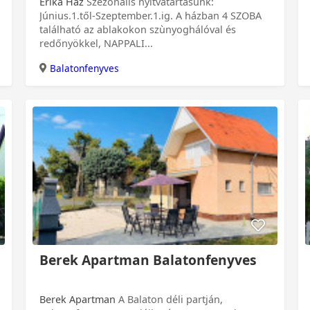
Erika Hàz
Szezonális nyitvatartásunk:
Június.1.től-Szeptember.1.ig. A házban 4 SZOBA
található az ablakokon szùnyoghálóval és
redőnyökkel, NAPPALI...
Balatonfenyves
Berek Apartman Balatonfenyves
Berek Apartman
A Balaton déli partján,