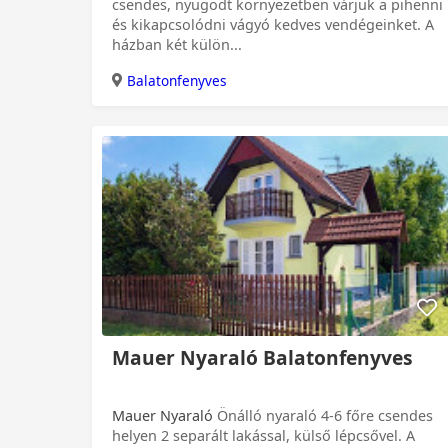
csendes, nyugodt környezetben várjuk a pihenni
és kikapcsolódni vágyó kedves vendégeinket. A
házban két külön...
Balatonfenyves
0 Ft
Mauer Nyaraló Balatonfenyves
Mauer Nyaraló
Önálló nyaraló 4-6 főre csendes
helyen 2 separált lakással, külső lépcsővel. A