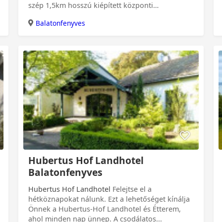
szép 1,5km hosszú kiépített központi
szabadstrandon, a...
Balatonfenyves
0 Ft
Hubertus Hof Landhotel
Balatonfenyves
Hubertus Hof Landhotel
Felejtse el a
hétköznapokat nálunk. Ezt a lehetőséget kínálja
Önnek a Hubertus-Hof Landhotel és Étterem,
ahol minden nap ünnep. A csodálatos...