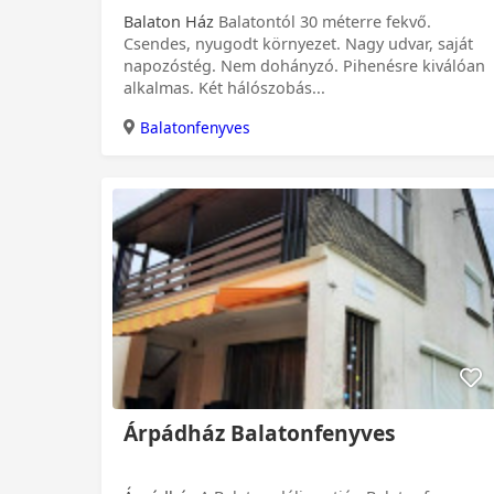
Balaton Ház
Balatontól 30 méterre fekvő.
Csendes, nyugodt környezet. Nagy udvar, saját
napozóstég. Nem dohányzó. Pihenésre kiválóan
alkalmas. Két hálószobás...
Balatonfenyves
Árpádház Balatonfenyves