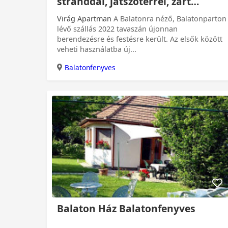
stranddal, játszótérrel, zárt
parkolóval
Virág Apartman
A Balatonra néző, Balatonparton
lévő szállás 2022 tavaszán újonnan
berendezésre és festésre került. Az elsők között
veheti használatba új...
Balatonfenyves
0 Ft
Balaton Ház Balatonfenyves