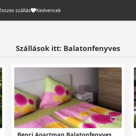
Összes szállás
Kedvencek
Szállások itt: Balatonfenyves
Benci Apartman Balatonfenyves