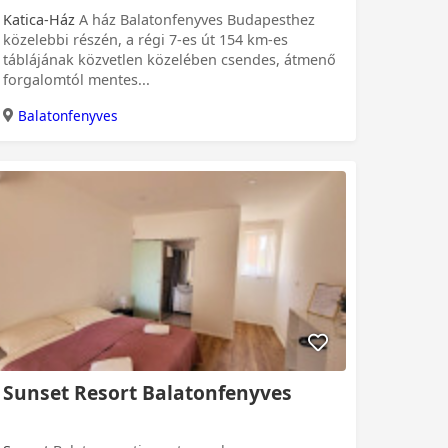
Katica-Ház
A ház Balatonfenyves Budapesthez
közelebbi részén, a régi 7-es út 154 km-es
táblájának közvetlen közelében csendes, átmenő
forgalomtól mentes...
Balatonfenyves
Sunset Resort Balatonfenyves