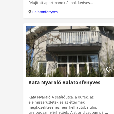
felújított apartmanok állnak kedves...
Balatonfenyves
Kata Nyaraló Balatonfenyves
Kata Nyaraló
A sétálóutca, a büfék, az
élelmiszerüzletek és az éttermek
megközelítéséhez nem kell autóba ülni,
gyalogosan elérhetőek. A strand csupán pár