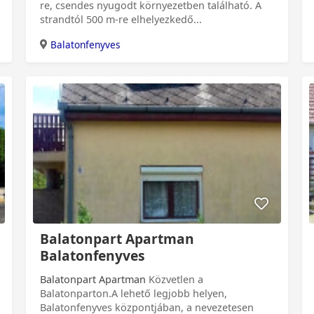
re, csendes nyugodt környezetben található. A
strandtól 500 m-re elhelyezkedő...
Balatonfenyves
Balatonpart Apartman
0
Balatonfenyves
Balatonpart Apartman
Közvetlen a
Balatonparton.A lehető legjobb helyen,
Balatonfenyves központjában, a nevezetesen