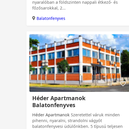
nyaralóban a földszinten nappali étkező- és
főzősarokkal, 2...
Balatonfenyves
0 Ft
Héder Apartmanok
Balatonfenyves
Héder Apartmanok
Szeretettel váruk minden
pihenni, nyaralni, strandolni vágyót
balatonfenyvesi üdülőnkben. 5 típusú teljesen