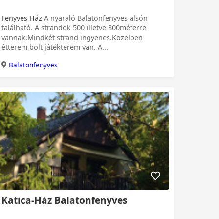
Fenyves Ház
A nyaraló Balatonfenyves alsón
található. A strandok 500 illetve 800méterre
vannak.Mindkét strand ingyenes.Közelben
étterem bolt játékterem van. A...
Balatonfenyves
 Ft
Katica-Ház Balatonfenyves