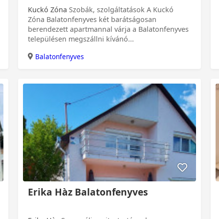
Kuckó Zóna
Szobák, szolgáltatások A Kuckó
Zóna Balatonfenyves két barátságosan
berendezett apartmannal várja a Balatonfenyves
településen megszállni kívánó...
Balatonfenyves
Erika Hàz Balatonfenyves