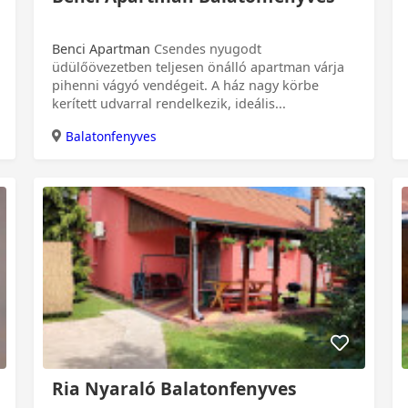
Benci Apartman
Csendes nyugodt
üdülőövezetben teljesen önálló apartman várja
pihenni vágyó vendégeit. A ház nagy körbe
kerített udvarral rendelkezik, ideális...
Balatonfenyves
0 Ft
Ria Nyaraló Balatonfenyves