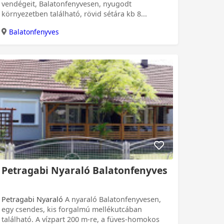
vendégeit, Balatonfenyvesen, nyugodt
környezetben található, rövid sétára kb 8...
Balatonfenyves
 Ft
Petragabi Nyaraló Balatonfenyves
Petragabi Nyaraló
A nyaraló Balatonfenyvesen,
egy csendes, kis forgalmú mellékutcában
található. A vízpart 200 m-re, a füves-homokos