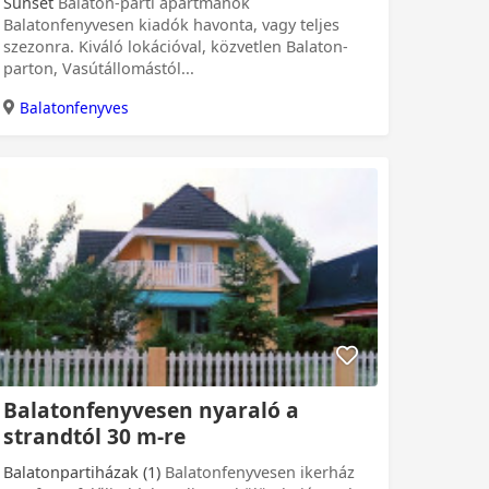
Sunset
Balaton-parti apartmanok
Balatonfenyvesen kiadók havonta, vagy teljes
szezonra. Kiváló lokációval, közvetlen Balaton-
parton, Vasútállomástól...
Balatonfenyves
Balatonfenyvesen nyaraló a
strandtól 30 m-re
Balatonpartiházak (1)
Balatonfenyvesen ikerház