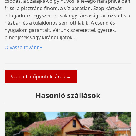
csodás, a Szalajka-völgy hűvös, a levegő harapnivalóan
friss, a pisztráng finom, a víz páratlan. Szép kártyát
elfogadunk. Egyszerre csak egy társaság tartózkodik a
házban és a tulajdonos sem ott lakik. A csend és
nyugalom garantált. Várunk szeretettel, gyertek,
pihenjetek vagy kiránduljatok...
Olvassa tovább
Szabad időpontok, árak →
Hasonló szállások