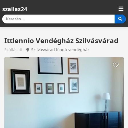
szallas24
Ittlennio Vendégház Szilvásvárad
Szállás itt:
Szilvásvárad Kiadó vendégház