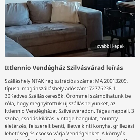
További képek
Ittlennio Vendégház Szilvásvárad leírás
Szálláshely NTAK regisztrációs száma: MA 20013209,
típusa: magánszálláshely adószám: 72776238-1-
30Kedves Szálláskeresők. Örömmel számolhatunk be
róla, hogy megnyitottuk új szálláshelyünket, az
Ittlennio Vendégházat Szilvásváradon. Tágas nappali, 3
szoba, csodás kilátás, vintage hangulat, country
életérzés, felszerelt benti, illetve kinti konyha, grillezési
lehetőség és csocsó várja Vendégeinket. A környék