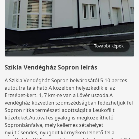
További képek
Szikla Vendégház Sopron leírás
A Szikla Vendégház Sopron belvárosától 5-10 perces
autóútra található.A közelben helyezkedik el az
Erzsébet-kert. 1, 7 km-re van a Lővér uszoda.A
vendégház közvetlen szomszédságban fedezhetjük fel
Sopron ritka természeti adottságát a Leukofilit
kőzeteket.Autóval és gyalog is megközelíthető
Sopronbánfalva, mely kellemes sétahelyet
nyújt.Csendes, nyugodt környéken lelhető fel a