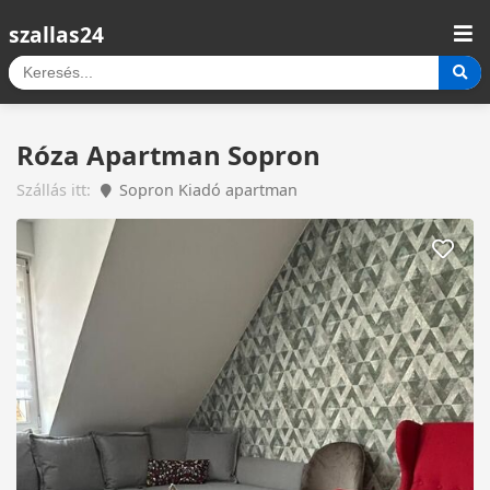
szallas24
Róza Apartman Sopron
Szállás itt:
Sopron Kiadó apartman