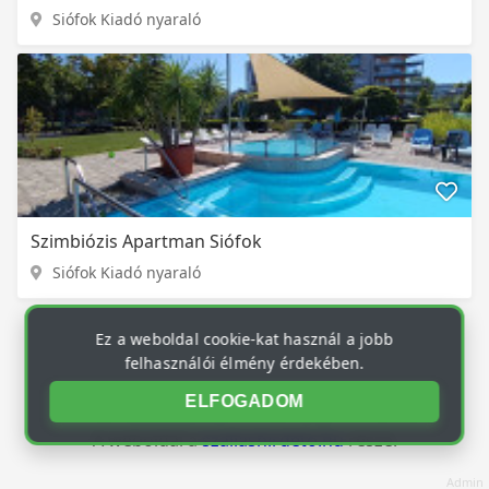
Siófok Kiadó nyaraló
Szimbiózis Apartman Siófok
Siófok Kiadó nyaraló
Ez a weboldal cookie-kat használ a jobb
felhasználói élmény érdekében.
ELFOGADOM
© 2026
szallas24.hu
. Minden jog fenntartva.
A weboldal a
szallashirdeto.hu
része.
Admin