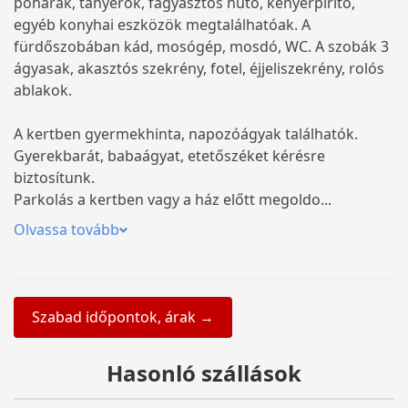
poharak, tányérok, fagyasztós hűtő, kenyérpirító,
egyéb konyhai eszközök megtalálhatóak. A
fürdőszobában kád, mosógép, mosdó, WC. A szobák 3
ágyasak, akasztós szekrény, fotel, éjjeliszekrény, rolós
ablakok.
A kertben gyermekhinta, napozóágyak találhatók.
Gyerekbarát, babaágyat, etetőszéket kérésre
biztosítunk.
Parkolás a kertben vagy a ház előtt megoldo...
Olvassa tovább
Szabad időpontok, árak →
Hasonló szállások