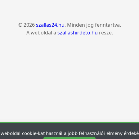
© 2026
szallas24.hu
. Minden jog fenntartva.
A weboldal a
szallashirdeto.hu
része.
 weboldal cookie-kat használ a jobb felhasználói élmény érdek