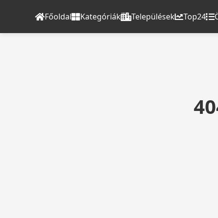
Főoldal
Kategóriák
Települések
Top24
40