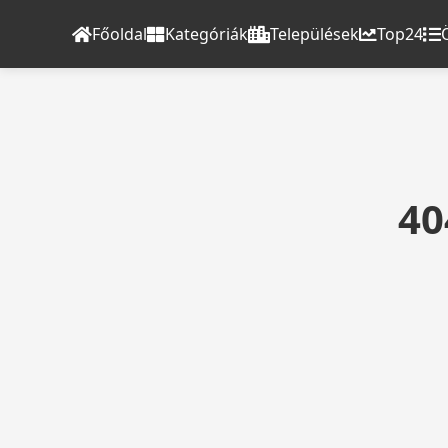
Főoldal
Kategóriák
Települések
Top24
40