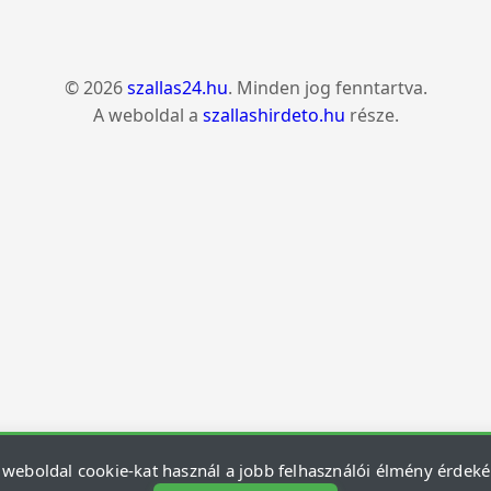
© 2026
szallas24.hu
. Minden jog fenntartva.
A weboldal a
szallashirdeto.hu
része.
 weboldal cookie-kat használ a jobb felhasználói élmény érdek