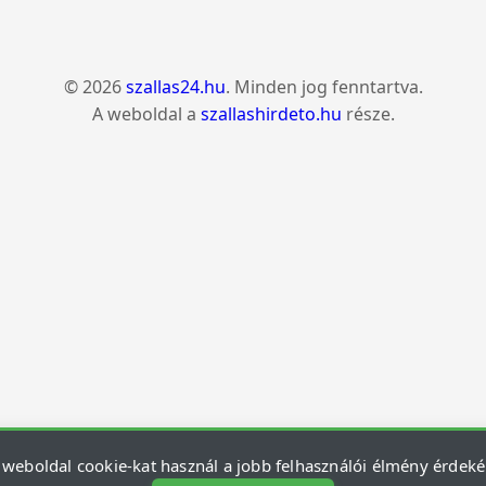
© 2026
szallas24.hu
. Minden jog fenntartva.
A weboldal a
szallashirdeto.hu
része.
 weboldal cookie-kat használ a jobb felhasználói élmény érdek