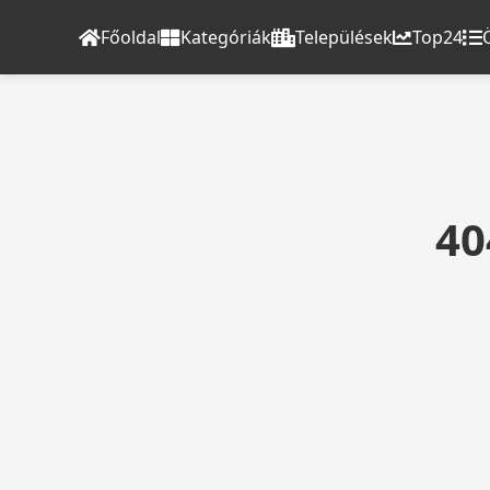
Főoldal
Kategóriák
Települések
Top24
40