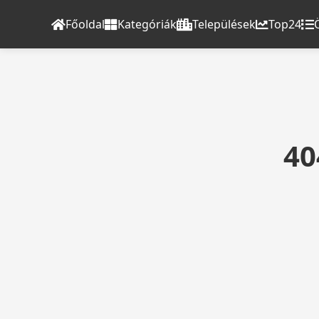
Főoldal
Kategóriák
Települések
Top24
40