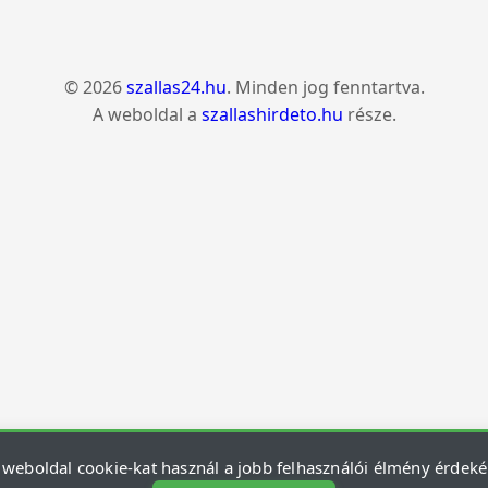
© 2026
szallas24.hu
. Minden jog fenntartva.
A weboldal a
szallashirdeto.hu
része.
 weboldal cookie-kat használ a jobb felhasználói élmény érdek