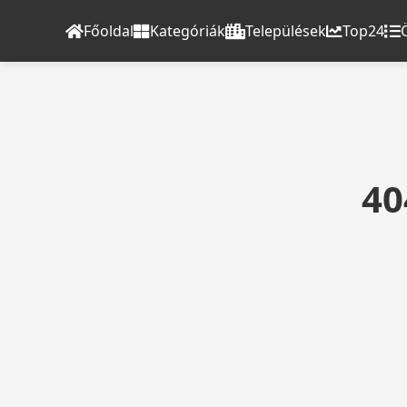
Főoldal
Kategóriák
Települések
Top24
40