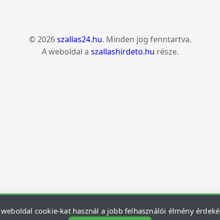
© 2026
szallas24.hu
. Minden jog fenntartva.
A weboldal a
szallashirdeto.hu
része.
 weboldal cookie-kat használ a jobb felhasználói élmény érdek