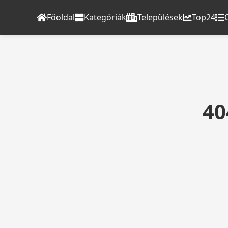
Főoldal
Kategóriák
Települések
Top24
40