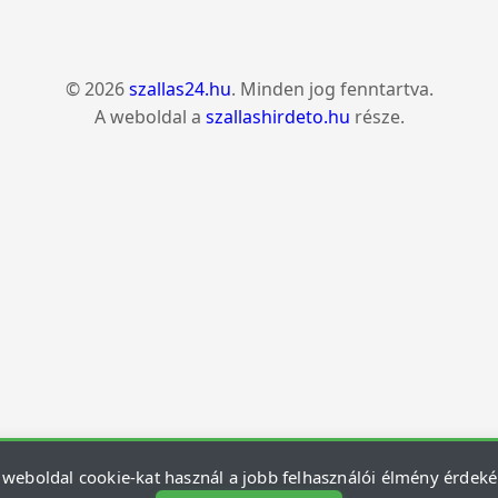
© 2026
szallas24.hu
. Minden jog fenntartva.
A weboldal a
szallashirdeto.hu
része.
 weboldal cookie-kat használ a jobb felhasználói élmény érdek