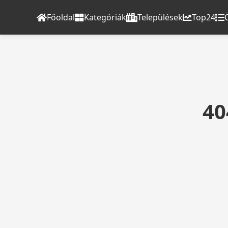
Főoldal
Kategóriák
Települések
Top24
40