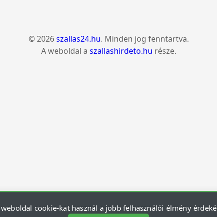
© 2026
szallas24.hu
. Minden jog fenntartva.
A weboldal a
szallashirdeto.hu
része.
 weboldal cookie-kat használ a jobb felhasználói élmény érdek