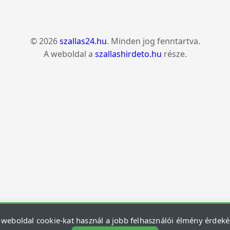
© 2026
szallas24.hu
. Minden jog fenntartva.
A weboldal a
szallashirdeto.hu
része.
 weboldal cookie-kat használ a jobb felhasználói élmény érdek