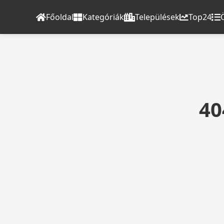
Főoldal
Kategóriák
Települések
Top24
40