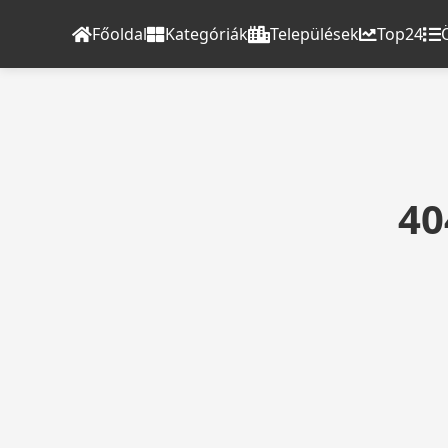
Főoldal
Kategóriák
Települések
Top24
40