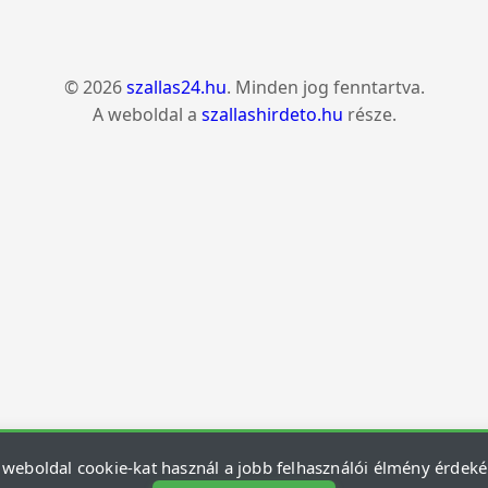
© 2026
szallas24.hu
. Minden jog fenntartva.
A weboldal a
szallashirdeto.hu
része.
 weboldal cookie-kat használ a jobb felhasználói élmény érdek