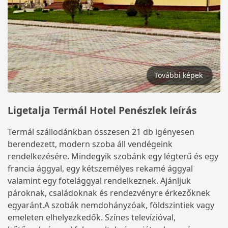
További képek
Ligetalja Termál Hotel Penészlek leírás
Termál szállodánkban összesen 21 db igényesen
berendezett, modern szoba áll vendégeink
rendelkezésére. Mindegyik szobánk egy légterű és egy
francia ággyal, egy kétszemélyes rekamé ággyal
valamint egy fotelággyal rendelkeznek. Ajánljuk
pároknak, családoknak és rendezvényre érkezőknek
egyaránt.A szobák nemdohányzóak, földszintiek vagy
emeleten elhelyezkedők. Színes televízióval,