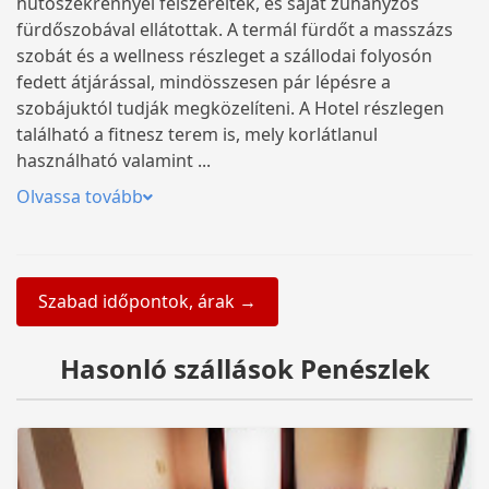
hűtőszekrénnyel felszereltek, és saját zuhanyzós
fürdőszobával ellátottak. A termál fürdőt a masszázs
szobát és a wellness részleget a szállodai folyosón
fedett átjárással, mindösszesen pár lépésre a
szobájuktól tudják megközelíteni. A Hotel részlegen
található a fitnesz terem is, mely korlátlanul
használható valamint ...
Olvassa tovább
Szabad időpontok, árak →
Hasonló szállások Penészlek