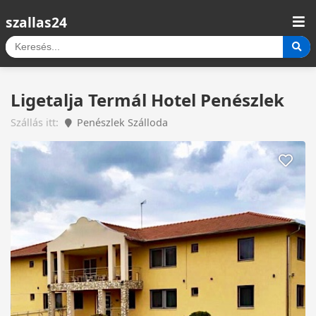
szallas24
Ligetalja Termál Hotel Penészlek
Szállás itt:
Penészlek Szálloda