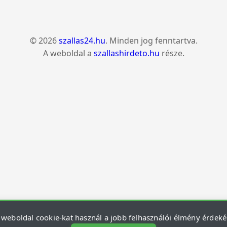
© 2026
szallas24.hu
. Minden jog fenntartva.
A weboldal a
szallashirdeto.hu
része.
 weboldal cookie-kat használ a jobb felhasználói élmény érdek