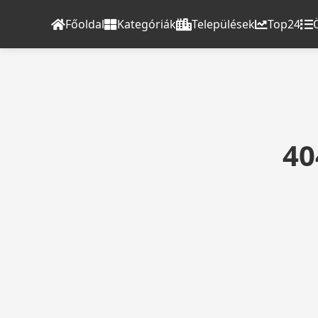
Főoldal
Kategóriák
Települések
Top24
40