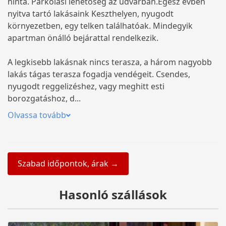
hinta. Parkolási lehetőség az udvarban.Egész évben
nyitva tartó lakásaink Keszthelyen, nyugodt
környezetben, egy telken találhatóak. Mindegyik
apartman önálló bejárattal rendelkezik.
A legkisebb lakásnak nincs terasza, a három nagyobb
lakás tágas terasza fogadja vendégeit. Csendes,
nyugodt reggelizéshez, vagy meghitt esti
borozgatáshoz, d...
Olvassa tovább
Szabad időpontok, árak →
Hasonló szállások