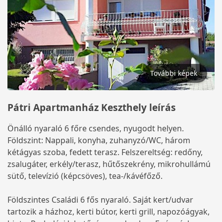
További képek
Pátri Apartmanház Keszthely leírás
Önálló nyaraló 6 főre csendes, nyugodt helyen.
Földszint: Nappali, konyha, zuhanyzó/WC, három
kétágyas szoba, fedett terasz. Felszereltség: redőny,
zsalugáter, erkély/terasz, hűtőszekrény, mikrohullámú
sütő, televízió (képcsöves), tea-/kávéfőző.
Földszintes Családi 6 fős nyaraló. Saját kert/udvar
tartozik a házhoz, kerti bútor, kerti grill, napozóágyak,