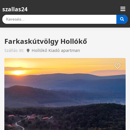
szallas24
Farkaskútvölgy Hollókő
Szállás itt:
Hollókő Kiadó apartman