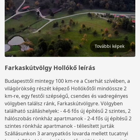
További képek
Farkaskútvölgy Hollókő leírás
Budapesttől mintegy 100 km-re a Cserhát szívében, a
világörökség részét képező Hollókőtől mindössze 2
km-re, egy festői szépségű, csendes és vadregényes
völgyben találsz ránk, Farkaskútvölgyre. Völgyben
található szálláshelyek: - 4-6 fős új építésű 2 szintes, 2
hálószobás rönkház apartmanok - 2-4 fős új építésű 2
szintes rönkház apartmanok - téliesített jurták
Szállásunkon 3 aranypatkós lovarda mellett tucatnyi