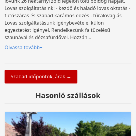
lovunk 26 hektárnyi zöld legelőn tölti boldog napjait.
Lovas szolgáltatásink: - kezdő és haladó lovas oktatás -
futószáras és szabad karámos edzés - túralovaglás
Lovas szolgáltatásunk igénybevétele, külön
egyeztetést igényel. Rendelkezünk fa tüzelésű
szaunával és dézsafürdővel. Hozzán...
Olvassa tovább
Szabad időpontok, árak →
Hasonló szállások