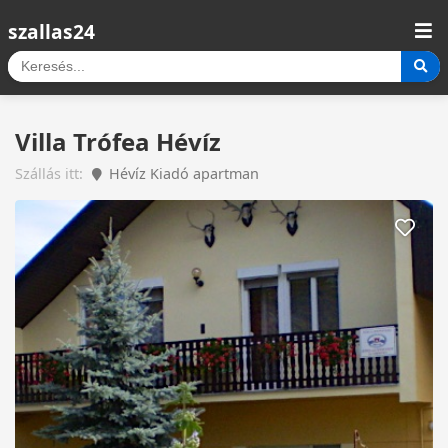
szallas24
Villa Trófea Hévíz
Szállás itt:
Hévíz Kiadó apartman