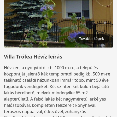
További képek
Villa Trófea Hévíz leírás
Hévízen, a gyógytótól kb. 1000 m-re, a település
központját jelentő kék templomtól pedig kb. 500 m-re
található családi házunkban immár több, mint 50 éve
fogadunk vendégeket. Két szinten két külön bejáratú
lakás bérelhető, melyek mindegyike 65 m2
alapterületű. A felső lakás két nagyméretű, erkélyes
hálószobával, kompletten felszerelt konyhával,
teraszos nappalival, étkezővel, zuhanyzós