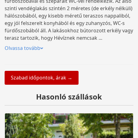
fürdőszobával és szeparált WC-vel rendelkezik. Az alsó
szinti vendéglakás szintén 2 méretes (de erkély nélküli)
hálószobából, egy kisebb méretű teraszos nappaliból,
egy jól felszerelt konyhából és egy zuhanyzós, WC-s
fürdőszobából áll. A lakásokhoz bútorozott erkély vagy
terasz tartozik, hogy Hévíznek nemcsak ...
Olvassa tovább
Szabad időpontok, árak →
Hasonló szállások