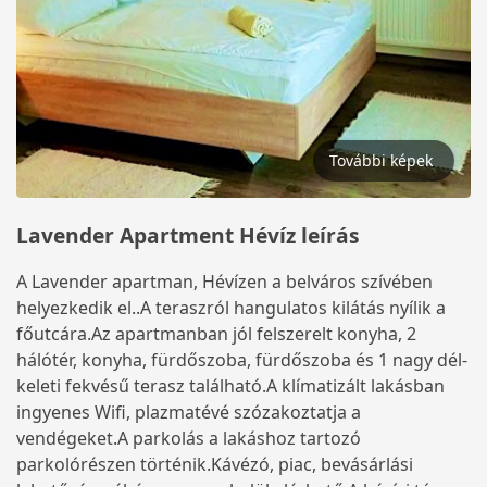
További képek
Lavender Apartment Hévíz leírás
A Lavender apartman, Hévízen a belváros szívében
helyezkedik el..A teraszról hangulatos kilátás nyílik a
főutcára.Az apartmanban jól felszerelt konyha, 2
hálótér, konyha, fürdőszoba, fürdőszoba és 1 nagy dél-
keleti fekvésű terasz található.A klímatizált lakásban
ingyenes Wifi, plazmatévé szózakoztatja a
vendégeket.A parkolás a lakáshoz tartozó
parkolórészen történik.Kávézó, piac, bevásárlási