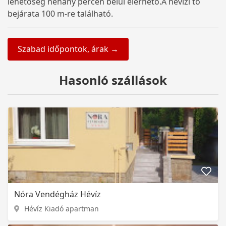
lehetőség néhány percen belül elérhető.A hévízi tó
bejárata 100 m-re található.
Szabad időpontok, árak →
Hasonló szállások
Nóra Vendégház Hévíz
Hévíz Kiadó apartman