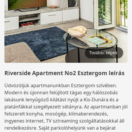
További képek
Riverside Apartment No2 Esztergom leírás
Üdvözöljük apartmanunkban Esztergom szívében.
Modern és újonnan felújított tágas egy hálószobás
lakásunk lenyűgöző kilátást nyújt a Kis-Dunára és a
platánfákkal szegélyezett sétányra. Az apartmanban jól
felszerelt konyha, mosógép, klímaberendezés,
ingyenes internet, TV sztreaming szolgáltatásokkal áll
rendelkezésre. Saját parkolóhelyünk van a bejárat