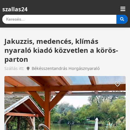
szallas24
Jakuzzis, medencés, klímás
nyaraló kiadó közvetlen a körös-
parton
Szállás itt:
Békésszentandrás Horgásznyaraló