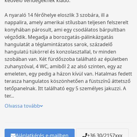
kedvelő vendégeknek kiadó.
A nyaraló 14 férőhelye eloszlik 3 szobára, ill a
nappalira, amely amerikai stílusban teljesen felszerelt
konyhában párosult, ami egy csodálatos bárpultban
végződik. Megadja a borozgatás-pálinkázgatás
hangulatát a téglamintázatos sarok, századelő
hangulatú tükörrel és konzolasztallal, tv minden
szobában van. Két fürdőszoba található az épületben
zuhanyzóval, 4 WC, amiből 2 az alsó szinten, egy az
emeleten, egy pedig a házon kívül van. Hatalmas fedett
terasza hangulatos köszönhetően a füstszínű áttetsző
tetőpanelnak. Itt található egy 5 személyes jakuzzi. A
ter...
Olvassa tovább
Ajánlatkérés e-mailben
+36 30/2157xxx