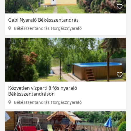
Gabi Nyaraló Békésszentandrás
Békésszentandrás Horgásznyaraló
Közvetlen vízparti 8 fős nyaraló
Békésszentandráson
Békésszentandrás Horgásznyaraló