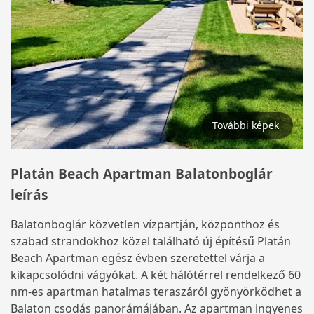
További képek
Platán Beach Apartman Balatonboglár
leírás
Balatonboglár közvetlen vízpartján, központhoz és
szabad strandokhoz közel található új építésű Platán
Beach Apartman egész évben szeretettel várja a
kikapcsolódni vágyókat. A két hálótérrel rendelkező 60
nm-es apartman hatalmas teraszáról gyönyörködhet a
Balaton csodás panorámájában. Az apartman ingyenes